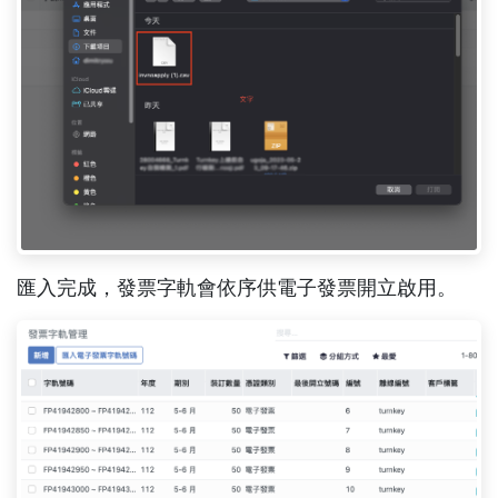
匯入完成，發票字軌會依序供電子發票開立啟用。